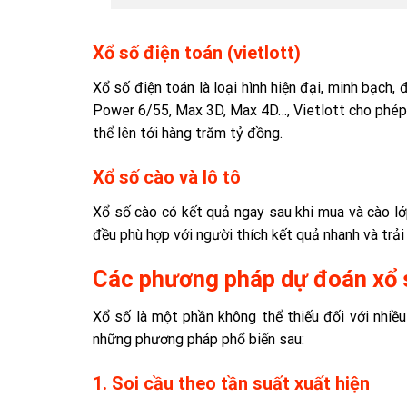
Xổ số điện toán (vietlott)
Xổ số điện toán là loại hình hiện đại, minh bạch
Power 6/55, Max 3D, Max 4D…, Vietlott cho phép 
thể lên tới hàng trăm tỷ đồng.
Xổ số cào và lô tô
Xổ số cào có kết quả ngay sau khi mua và cào lớ
đều phù hợp với người thích kết quả nhanh và trả
Các phương pháp dự đoán xổ 
Xổ số là một phần không thể thiếu đối với nhiều
những phương pháp phổ biến sau:
1. Soi cầu theo tần suất xuất hiện