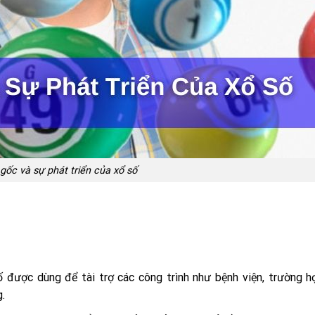
gốc và sự phát triển của xổ số
 được dùng để tài trợ các công trình như bệnh viện, trường h
.