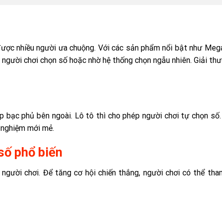
, được nhiều người ưa chuộng. Với các sản phẩm nổi bật như Meg
người chơi chọn số hoặc nhờ hệ thống chọn ngẫu nhiên. Giải th
p bạc phủ bên ngoài. Lô tô thì cho phép người chơi tự chọn số.
i nghiệm mới mẻ.
số phổ biến
 người chơi. Để tăng cơ hội chiến thắng, người chơi có thể th