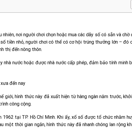
u nhiên, nơi người chơi chọn hoặc mua các dãy số có sẵn và chờ 
ố tiền nhỏ, người chơi có thể có cơ hội trúng thưởng lớn – đó c
nh thị đến nông thôn.
ty nhà nước hoặc được nhà nước cấp phép, đảm bảo tính minh 
 xưa đến nay
thế giới, hình thức này đã xuất hiện từ hàng ngàn năm trước, khở
rình công cộng.
m 1962 tại TP. Hồ Chí Minh. Khi ấy, xổ số được tổ chức nhằm h
 sau một thời gian ngắn, hình thức này đã nhanh chóng lan rộng k