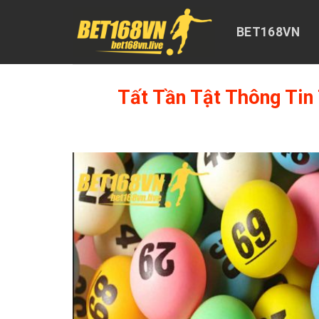
Chuyển
đến
BET168VN
nội
dung
Tất Tần Tật Thông Tin