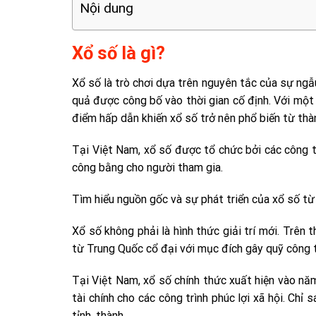
Nội dung
Xổ số là gì?
Xổ số là trò chơi dựa trên nguyên tắc của sự ngẫ
quả được công bố vào thời gian cố định. Với một s
điểm hấp dẫn khiến xổ số trở nên phổ biến từ thà
Tại Việt Nam, xổ số được tổ chức bởi các công 
công bằng cho người tham gia.
Tìm hiểu nguồn gốc và sự phát triển của xổ số từ
Xổ số không phải là hình thức giải trí mới. Trên 
từ Trung Quốc cổ đại với mục đích gây quỹ công t
Tại Việt Nam, xổ số chính thức xuất hiện vào nă
tài chính cho các công trình phúc lợi xã hội. Chỉ
tỉnh, thành.