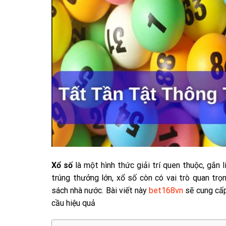
Xổ số
là một hình thức giải trí quen thuộc, gắn 
trúng thưởng lớn, xổ số còn có vai trò quan tr
sách nhà nước. Bài viết này
bet168vn
sẽ cung cấp 
cầu hiệu quả