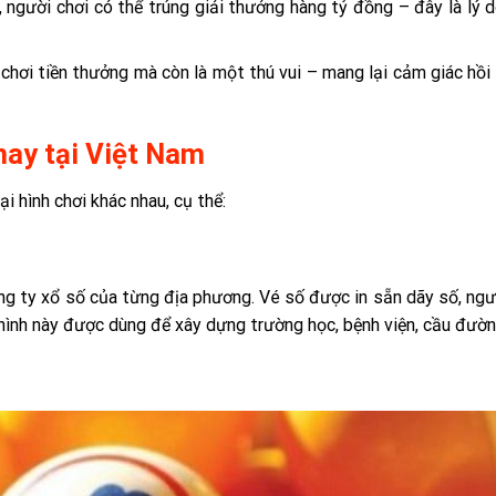
g, người chơi có thể trúng giải thưởng hàng tỷ đồng – đây là lý 
rò chơi tiền thưởng mà còn là một thú vui – mang lại cảm giác hồi
nay tại Việt Nam
ại hình chơi khác nhau, cụ thể:
công ty xổ số của từng địa phương. Vé số được in sẵn dãy số, ngư
 hình này được dùng để xây dựng trường học, bệnh viện, cầu đườ