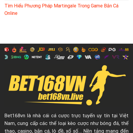
Tìm Hiểu Phương Pháp Martingale Trong Game Bắn Cá
Online
Bet168vn là nhà cái cá cược trực tuyến uy tín tại Việt
Nam, cung cấp các thể loại kèo cược như bóng đá, thể
thao, casino, bắn cá, lô đề, xổ số... Nền tảng mang đến