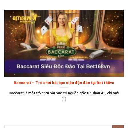
Baccarat – Trò chơi bài bạc siêu độc đáo tại Bet168vn
Baccarat là một trò chơi bài bạc có nguồn gốc từ Châu Âu, chỉ mới
[...]