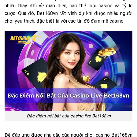
nhiều thay đổi về giao diện, các thể loại casino và tỷ lệ
cược. Qua đó, Bet168vn rất vinh dự khi được nhiều người
chơi yêu thích, đặc biệt là với các tín đồ đam mê casino.
Đặc điểm nổi bật của casino live Bet168vn
Để đáp ứng được nhu cầu của người chơi, casino Bet168vn