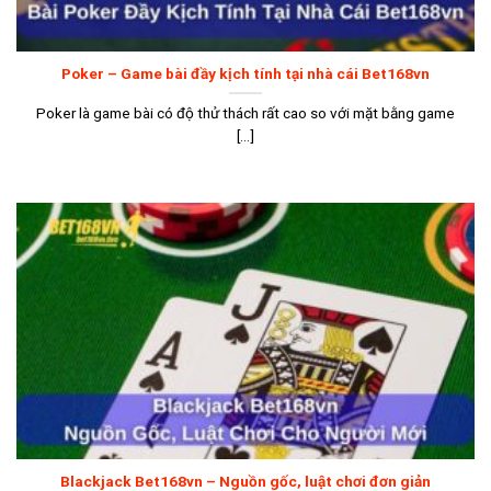
Poker – Game bài đầy kịch tính tại nhà cái Bet168vn
Poker là game bài có độ thử thách rất cao so với mặt bằng game
[...]
Blackjack Bet168vn – Nguồn gốc, luật chơi đơn giản