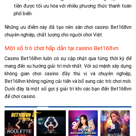
tiền được tối ưu hóa với nhiều phương thức thanh toán
phổ biến.
Những ưu điểm này đã tạo nên sân chơi casino Bet168vn
chuyên nghiệp, chất lượng cho người chơi Việt.
Một số trò chơi hấp dẫn tại casino Bet168vn
Casino Bet168vn luôn có sự cập nhật qua từng thời kỳ để
mang đến xu hướng giải trí mới nhất. Với sứ mệnh xây dựng
không gian chơi casino đầy thú vị và chuyên nghiệp,
Bet168vn không ngừng cải tiến và bổ sung các trò chơi mới.
Dưới đây là một số gợi ý giải trí khi các bạn đến Bet168vn
để chơi casino.