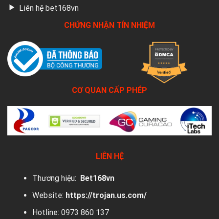
Liên hệ bet168vn
CHỨNG NHẬN TÍN NHIỆM
CƠ QUAN CẤP PHÉP
LIÊN HỆ
Thương hiệu:
Bet168vn
Website:
https://trojan.us.com/
Hotline: 0973 860 137