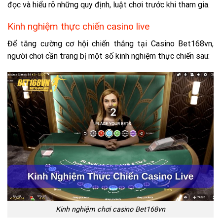
đọc và hiểu rõ những quy định, luật chơi trước khi tham gia.
Kinh nghiệm thực chiến casino live
Để tăng cường cơ hội chiến thắng tại Casino Bet168vn,
người chơi cần trang bị một số kinh nghiệm thực chiến sau:
Kinh nghiệm chơi casino Bet168vn