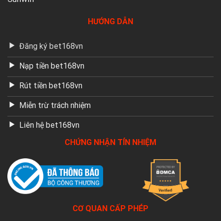
HƯỚNG DẪN
Đăng ký bet168vn
Nạp tiền bet168vn
Rút tiền bet168vn
Miễn trừ trách nhiệm
Liên hệ bet168vn
CHỨNG NHẬN TÍN NHIỆM
CƠ QUAN CẤP PHÉP