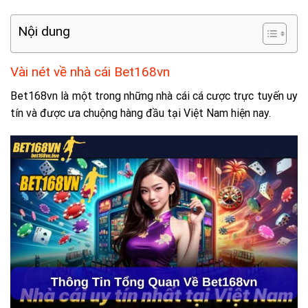
Nội dung
Vài nét về nhà cái Bet168vn
Bet168vn là một trong những nhà cái cá cược trực tuyến uy
tín và được ưa chuộng hàng đầu tại Việt Nam hiện nay.