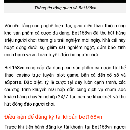
Thông tin tổng quan về Bet168vn
Với nền tảng công nghệ hiện đại, giao diện thân thiện cùng
kho sản phẩm cá cược đa dạng, Bet168vn đã thu hút hàng
triệu người chơi tham gia trải nghiệm mỗi ngày. Nhà cái này
hoạt động dưới sự giám sát nghiêm ngặt, đảm bảo tính
minh bạch và an toàn tuyệt đối cho người chơi.
Bet168vn cung cấp đa dạng các sản phẩm cá cược từ thể
thao, casino trực tuyến, slot game, bắn cá đến xổ số và
eSports. Đặc biệt, tỷ lệ cược tại đây luôn cạnh tranh, các
chương trình khuyến mãi hấp dẫn cùng dịch vụ chăm sóc
khách hàng chuyên nghiệp 24/7 tạo nên sự khác biệt và thu
hút đông đảo người chơi.
Điều kiện để đăng ký tài khoản bet168vn
Trước khi tiến hành đăng ký tài khoản tại Bet168vn, người