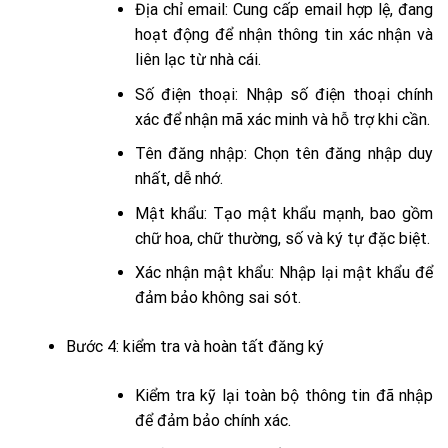
Địa chỉ email: Cung cấp email hợp lệ, đang
hoạt động để nhận thông tin xác nhận và
liên lạc từ nhà cái.
Số điện thoại: Nhập số điện thoại chính
xác để nhận mã xác minh và hỗ trợ khi cần.
Tên đăng nhập: Chọn tên đăng nhập duy
nhất, dễ nhớ.
Mật khẩu: Tạo mật khẩu mạnh, bao gồm
chữ hoa, chữ thường, số và ký tự đặc biệt.
Xác nhận mật khẩu: Nhập lại mật khẩu để
đảm bảo không sai sót.
Bước 4: kiểm tra và hoàn tất đăng ký
Kiểm tra kỹ lại toàn bộ thông tin đã nhập
để đảm bảo chính xác.