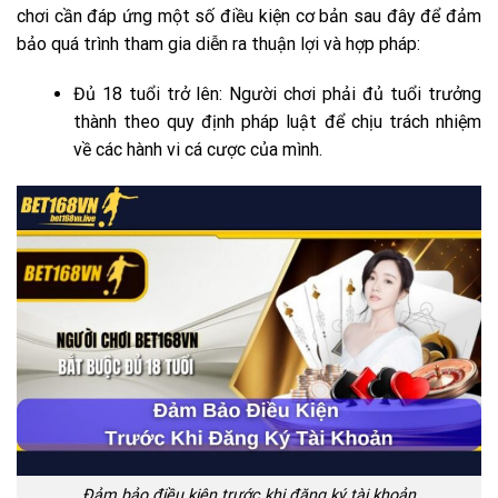
chơi cần đáp ứng một số điều kiện cơ bản sau đây để đảm
bảo quá trình tham gia diễn ra thuận lợi và hợp pháp:
Đủ 18 tuổi trở lên: Người chơi phải đủ tuổi trưởng
thành theo quy định pháp luật để chịu trách nhiệm
về các hành vi cá cược của mình.
Đảm bảo điều kiện trước khi đăng ký tài khoản