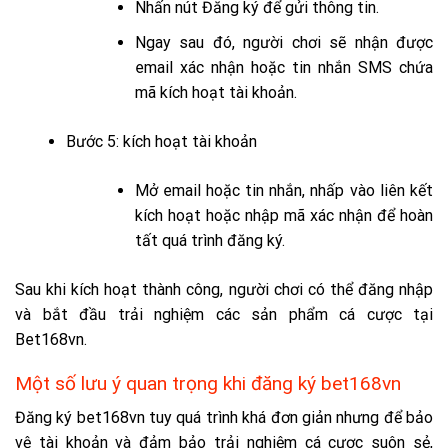
Nhấn nút Đăng ký để gửi thông tin.
Ngay sau đó, người chơi sẽ nhận được
email xác nhận hoặc tin nhắn SMS chứa
mã kích hoạt tài khoản.
Bước 5: kích hoạt tài khoản
Mở email hoặc tin nhắn, nhấp vào liên kết
kích hoạt hoặc nhập mã xác nhận để hoàn
tất quá trình đăng ký.
Sau khi kích hoạt thành công, người chơi có thể đăng nhập
và bắt đầu trải nghiệm các sản phẩm cá cược tại
Bet168vn.
Một số lưu ý quan trọng khi đăng ký bet168vn
Đăng ký bet168vn tuy quá trình khá đơn giản nhưng để bảo
vệ tài khoản và đảm bảo trải nghiệm cá cược suôn sẻ,