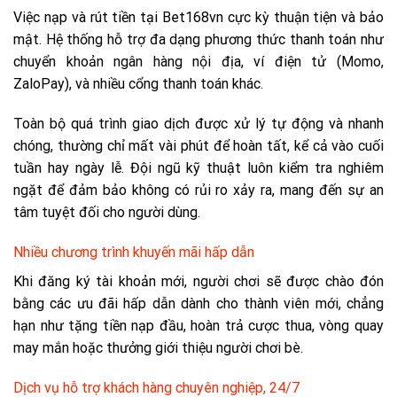
Việc nạp và rút tiền tại Bet168vn cực kỳ thuận tiện và bảo
mật. Hệ thống hỗ trợ đa dạng phương thức thanh toán như
chuyển khoản ngân hàng nội địa, ví điện tử (Momo,
ZaloPay), và nhiều cổng thanh toán khác.
Toàn bộ quá trình giao dịch được xử lý tự động và nhanh
chóng, thường chỉ mất vài phút để hoàn tất, kể cả vào cuối
tuần hay ngày lễ. Đội ngũ kỹ thuật luôn kiểm tra nghiêm
ngặt để đảm bảo không có rủi ro xảy ra, mang đến sự an
tâm tuyệt đối cho người dùng.
Nhiều chương trình khuyến mãi hấp dẫn
Khi đăng ký tài khoản mới, người chơi sẽ được chào đón
bằng các ưu đãi hấp dẫn dành cho thành viên mới, chẳng
hạn như tặng tiền nạp đầu, hoàn trả cược thua, vòng quay
may mắn hoặc thưởng giới thiệu người chơi bè.
Dịch vụ hỗ trợ khách hàng chuyên nghiệp, 24/7