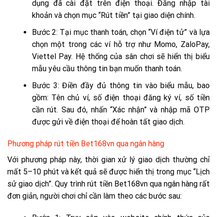
dụng đã cài đặt trên điện thoại. Đăng nhập tài
khoản và chọn mục “Rút tiền” tại giao diện chính.
Bước 2: Tại mục thanh toán, chọn “Ví điện tử” và lựa
chọn một trong các ví hỗ trợ như Momo, ZaloPay,
Viettel Pay. Hệ thống của sân chơi sẽ hiển thị biểu
mẫu yêu cầu thông tin bạn muốn thanh toán.
Bước 3: Điền đầy đủ thông tin vào biểu mẫu, bao
gồm: Tên chủ ví, số điện thoại đăng ký ví, số tiền
cần rút. Sau đó, nhấn “Xác nhận” và nhập mã OTP
được gửi về điện thoại để hoàn tất giao dịch.
Phương pháp rút tiền Bet168vn qua ngân hàng
Với phương pháp này, thời gian xử lý giao dịch thường chỉ
mất 5–10 phút và kết quả sẽ được hiển thị trong mục “Lịch
sử giao dịch”. Quy trình rút tiền Bet168vn qua ngân hàng rất
đơn giản, người chơi chỉ cần làm theo các bước sau: