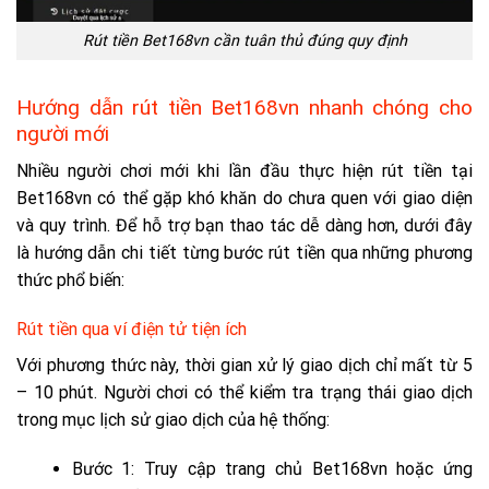
Rút tiền Bet168vn cần tuân thủ đúng quy định
Hướng dẫn rút tiền Bet168vn nhanh chóng cho
người mới
Nhiều người chơi mới khi lần đầu thực hiện rút tiền tại
Bet168vn có thể gặp khó khăn do chưa quen với giao diện
và quy trình. Để hỗ trợ bạn thao tác dễ dàng hơn, dưới đây
là hướng dẫn chi tiết từng bước rút tiền qua những phương
thức phổ biến:
Rút tiền qua ví điện tử tiện ích
Với phương thức này, thời gian xử lý giao dịch chỉ mất từ 5
– 10 phút. Người chơi có thể kiểm tra trạng thái giao dịch
trong mục lịch sử giao dịch của hệ thống:
Bước 1: Truy cập trang chủ Bet168vn hoặc ứng