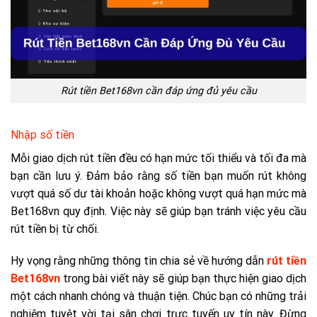
Rút tiền Bet168vn cần đáp ứng đủ yêu cầu
Nhập số tiền
Mỗi giao dịch rút tiền đều có hạn mức tối thiểu và tối đa mà
bạn cần lưu ý. Đảm bảo rằng số tiền bạn muốn rút không
vượt quá số dư tài khoản hoặc không vượt quá hạn mức mà
Bet168vn quy định. Việc này sẽ giúp bạn tránh việc yêu cầu
rút tiền bị từ chối.
Hy vọng rằng những thông tin chia sẻ về hướng dẫn
rút tiền
Bet168vn
trong bài viết này sẽ giúp bạn thực hiện giao dịch
một cách nhanh chóng và thuận tiện. Chúc bạn có những trải
nghiệm tuyệt vời tại sân chơi trực tuyến uy tín này. Đừng