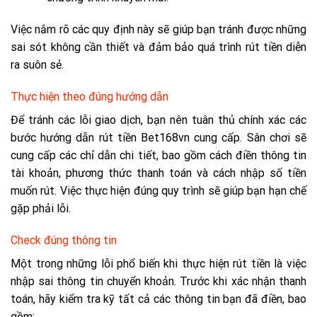
Việc nắm rõ các quy định này sẽ giúp bạn tránh được những
sai sót không cần thiết và đảm bảo quá trình rút tiền diễn
ra suôn sẻ.
Thực hiện theo đúng hướng dẫn
Để tránh các lỗi giao dịch, bạn nên tuân thủ chính xác các
bước hướng dẫn rút tiền Bet168vn cung cấp. Sân chơi sẽ
cung cấp các chỉ dẫn chi tiết, bao gồm cách điền thông tin
tài khoản, phương thức thanh toán và cách nhập số tiền
muốn rút. Việc thực hiện đúng quy trình sẽ giúp bạn hạn chế
gặp phải lỗi.
Check đúng thông tin
Một trong những lỗi phổ biến khi thực hiện rút tiền là việc
nhập sai thông tin chuyển khoản. Trước khi xác nhận thanh
toán, hãy kiểm tra kỹ tất cả các thông tin bạn đã điền, bao
gồm: