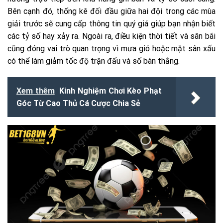
Bên cạnh đó, thống kê đối đầu giữa hai đội trong các mùa
giải trước sẽ cung cấp thông tin quý giá giúp bạn nhận biết
các tỷ số hay xảy ra. Ngoài ra, điều kiện thời tiết và sân bãi
cũng đóng vai trò quan trọng vì mưa gió hoặc mặt sân xấu
có thể làm giảm tốc độ trận đấu và số bàn thắng.
Xem thêm
Kinh Nghiệm Chơi Kèo Phạt
Góc Từ Cao Thủ Cá Cược Chia Sẻ