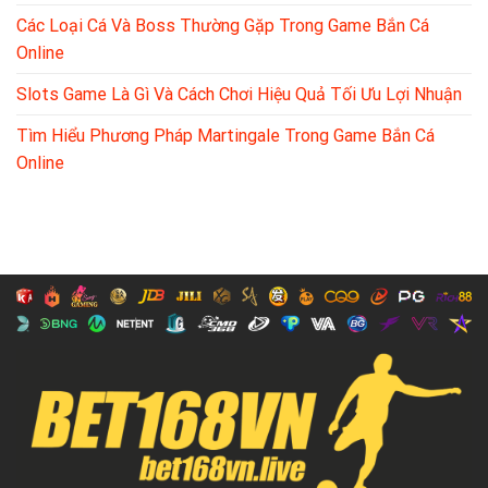
Các Loại Cá Và Boss Thường Gặp Trong Game Bắn Cá
Online
Slots Game Là Gì Và Cách Chơi Hiệu Quả Tối Ưu Lợi Nhuận
Tìm Hiểu Phương Pháp Martingale Trong Game Bắn Cá
Online