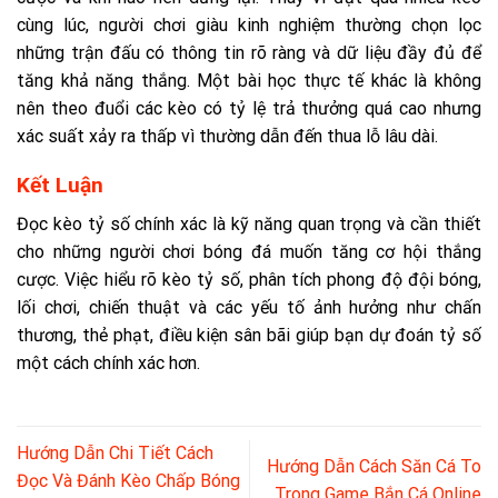
cùng lúc, người chơi giàu kinh nghiệm thường chọn lọc
những trận đấu có thông tin rõ ràng và dữ liệu đầy đủ để
tăng khả năng thắng. Một bài học thực tế khác là không
nên theo đuổi các kèo có tỷ lệ trả thưởng quá cao nhưng
xác suất xảy ra thấp vì thường dẫn đến thua lỗ lâu dài.
Kết Luận
Đọc kèo tỷ số chính xác là kỹ năng quan trọng và cần thiết
cho những người chơi bóng đá muốn tăng cơ hội thắng
cược. Việc hiểu rõ kèo tỷ số, phân tích phong độ đội bóng,
lối chơi, chiến thuật và các yếu tố ảnh hưởng như chấn
thương, thẻ phạt, điều kiện sân bãi giúp bạn dự đoán tỷ số
một cách chính xác hơn.
Hướng Dẫn Chi Tiết Cách
Hướng Dẫn Cách Săn Cá To
Đọc Và Đánh Kèo Chấp Bóng
Trong Game Bắn Cá Online