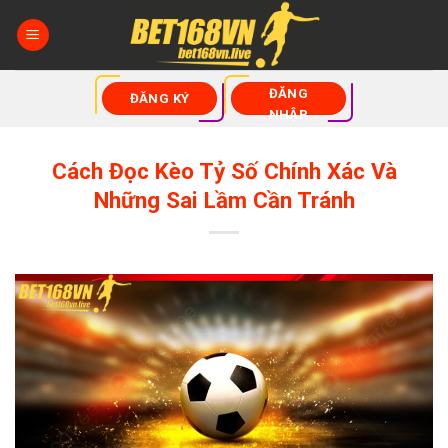
Chuyển
đến
nội
dung
ĐĂNG
ĐĂNG KÝ
NHẬP
Cách Đọc Kèo Tỷ Số Chính Xác Và
Những Sai Lầm Cần Tránh