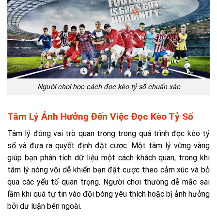
Người chơi học cách đọc kèo tỷ số chuẩn xác
Tâm Lý Ảnh Hưởng Đến Việc Đọc Kèo Tỷ Số
Tâm lý đóng vai trò quan trọng trong quá trình đọc kèo tỷ
số và đưa ra quyết định đặt cược. Một tâm lý vững vàng
giúp bạn phân tích dữ liệu một cách khách quan, trong khi
tâm lý nóng vội dễ khiến bạn đặt cược theo cảm xúc và bỏ
qua các yếu tố quan trọng. Người chơi thường dễ mắc sai
lầm khi quá tự tin vào đội bóng yêu thích hoặc bị ảnh hưởng
bởi dư luận bên ngoài.